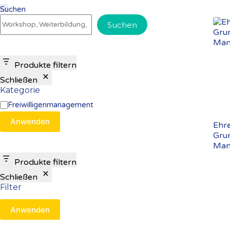
Suchen
Suchen
Produkte filtern
Schließen
Kategorie
Kategorie
Freiwilligenmanagement
Anwenden
Ehr
Gru
Man
Produkte filtern
Schließen
Filter
Anwenden